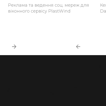
Реклама та ведення соц. мереж для
Ке
віконного сервісу PlastWind
Da
КОНСУЛЬТАЦІЮ