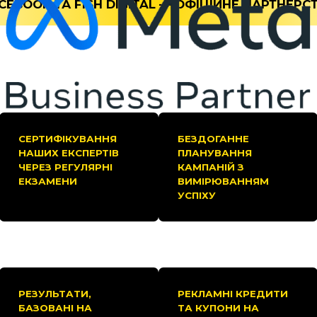
CEBOOK ТА FISH DIGITAL — ОФІЦІЙНЕ ПАРТНЕРС
СЕРТИФІКУВАННЯ
БЕЗДОГАННЕ
НАШИХ ЕКСПЕРТІВ
ПЛАНУВАННЯ
ЧЕРЕЗ РЕГУЛЯРНІ
КАМПАНІЙ З
ЕКЗАМЕНИ
ВИМІРЮВАННЯМ
УСПІХУ
РЕЗУЛЬТАТИ,
РЕКЛАМНІ КРЕДИТИ
БАЗОВАНІ НА
ТА КУПОНИ НА