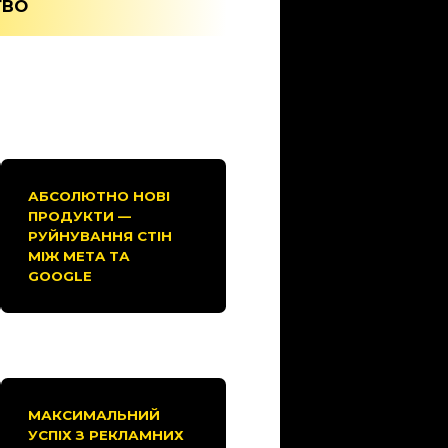
ТВО
АБСОЛЮТНО НОВІ
ПРОДУКТИ —
РУЙНУВАННЯ СТІН
МІЖ META ТА
GOOGLE
МАКСИМАЛЬНИЙ
УСПІХ З РЕКЛАМНИХ