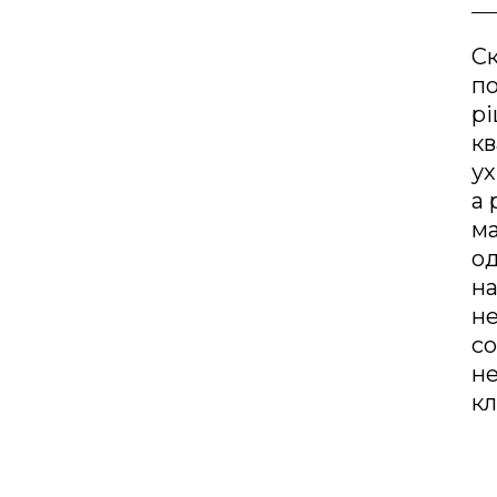
Ск
по
рі
кв
ух
а 
ма
од
на
н
с
не
кл