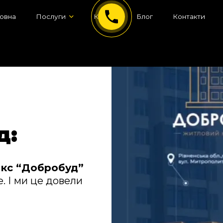
овна
Послуги
Кейси
Блог
Контакти
д:
кс “Добробуд”
. І ми це довели