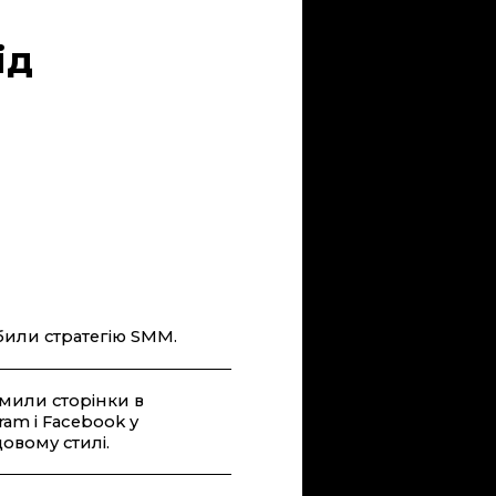
ід
или стратегію SMM.
или сторінки в
ram і Facebook у
овому стилі.