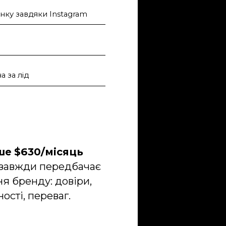
инку завдяки Instagram
на за лід
ше
$630/місяць
завжди передбачає
я бренду: довіри,
ості, переваг.