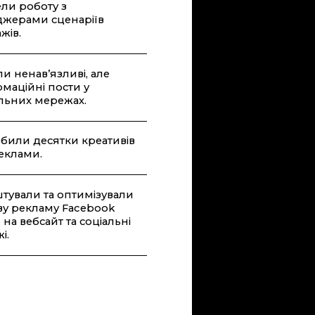
ли роботу з
жерами сценаріїв
жів.
и ненав’язливі, але
маційні пости у
альних мережах.
били десятки креативів
еклами.
тували та оптимізували
ву рекламу Facebook
 на вебсайт та соціальні
і.