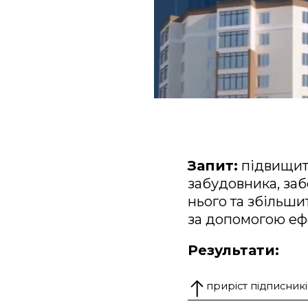
Запит:
підвищити
забудовника, заб
нього та збільши
за допомогою еф
Результати:
приріст підписникі