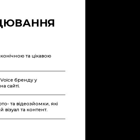
ЦЮВАННЯ
аконічною та цікавою
Voice бренду у
а сайті.
о- та відеозйомки, які
візуал та контент.