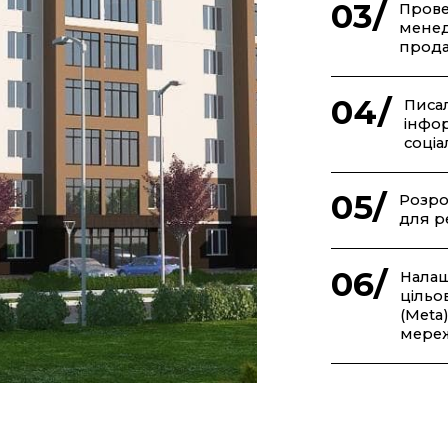
03/
Прове
менед
прода
04/
Писал
інфор
соці
05/
Розро
для р
06/
Налаш
цільо
(Meta)
мереж