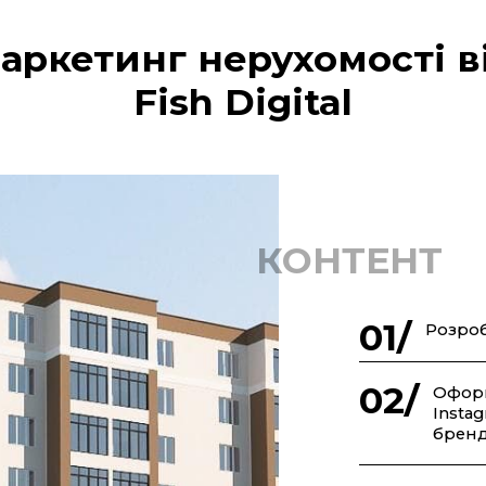
аркетинг нерухомості
в
Fish Digital
КОНТЕНТ
01/
Розроб
02/
Оформ
Instag
бренд