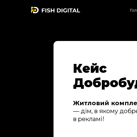
Гол
Кейс
Добробу
Житловий компле
— дім, в якому добре
в рекламі!