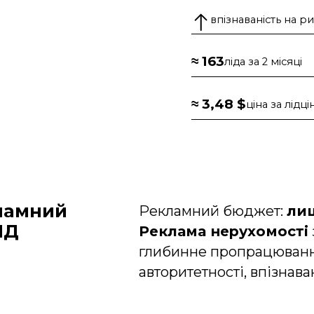
впізнаваність на р
≈ 163
ліда за 2 місяці
≈ 3,48 $
ціна за лідці
ламний
Рекламний бюджет:
ли
ІД
Реклама нерухомості
глибинне пропрацюванн
авторитетності, впізнаван