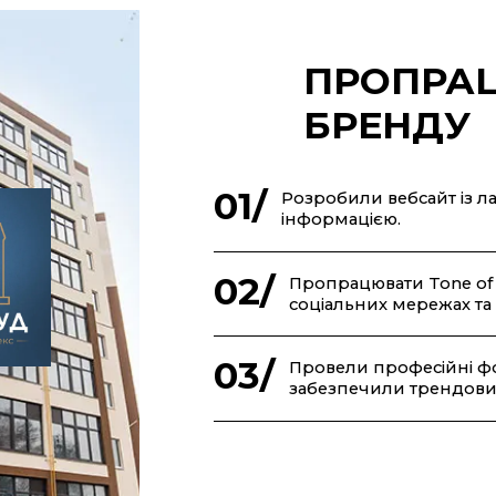
ПРОПРА
БРЕНДУ
01/
Розробили вебсайт із л
інформацією.
02/
Пропрацювати Tone of 
соціальних мережах та н
03/
Провели професійні фот
забезпечили трендовий 