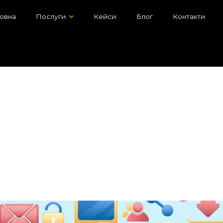
овна
Послуги
Кейси
Блог
Контакти
ніканальність у B2B-маркети