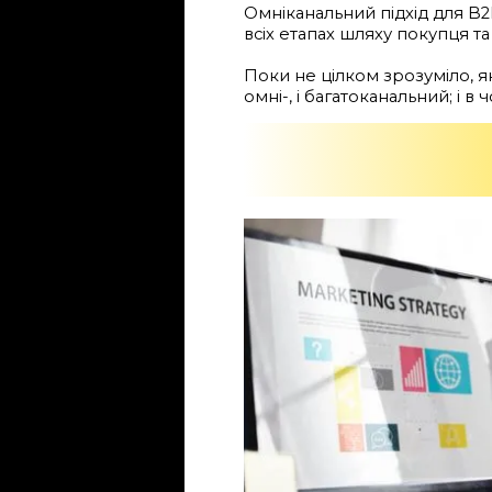
Омніканальний підхід для B2
всіх етапах шляху покупця 
Поки не цілком зрозуміло, я
омні-, і багатоканальний; і в