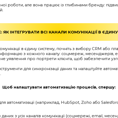
йної роботи, але вона працює із глибинами бренду: підви
й.
: ЯК ІНТЕГРУВАТИ ВСІ КАНАЛИ КОМУНІКАЦІЇ В ЄДИН
комунікації в єдину систему, почніть з вибору CRM або 
інформацію з кожного каналу: соцмереж, месенджерів, em
не уявлення про портрети клієнта, щоб забезпечити узг
нструменти для синхронізації даних та налаштуйте автом
.
Щоб налаштувати автоматизацію процесів, спершу:
я автоматизації (наприклад, HubSpot, Zoho або Salesfor
аних з усіх каналів комунікації (соцмережі, email, месе