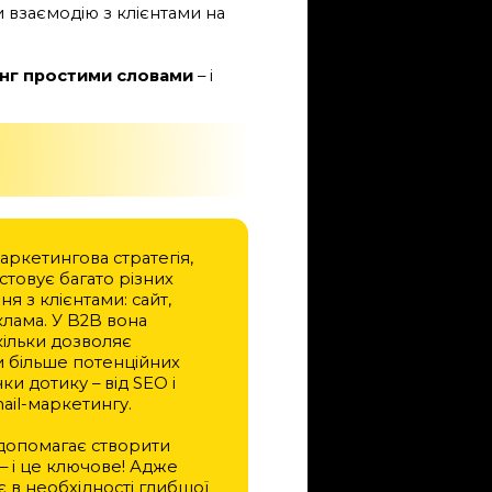
 взаємодію з клієнтами на
нг простими словами
– і
аркетингова стратегія,
товує багато різних
ня з клієнтами: сайт,
лама. У B2B вона
кільки дозволяє
 більше потенційних
чки дотику – від SEO і
ail-маркетингу.
 допомагає створити
– і це ключове! Адже
 в необхідності глибшої