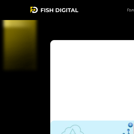
Гол
Ом