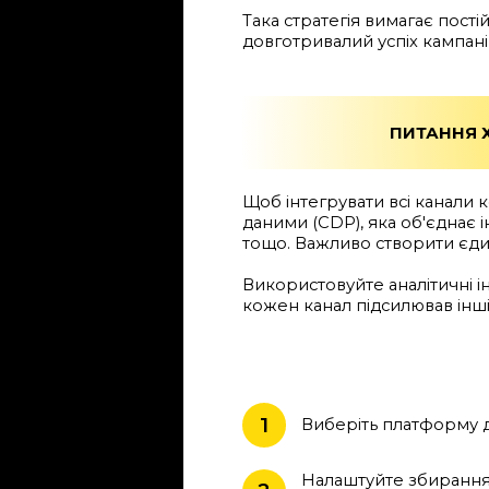
Така стратегія вимагає пості
довготривалий успіх кампані
ПИТАННЯ Х
Щоб інтегрувати всі канали 
даними (CDP), яка об'єднає 
тощо. Важливо створити єди
Використовуйте аналітичні і
кожен канал підсилював інші
1
Виберіть платформу дл
Налаштуйте збирання д