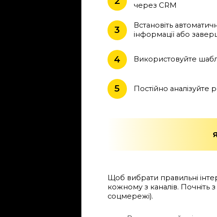
2
через CRM
Встановіть автоматичн
3
інформації або завер
4
Використовуйте шабло
5
Постійно аналізуйте р
Щоб вибрати правильні інтерн
кожному з каналів. Почніть з
соцмережі).