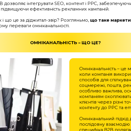
B дозволяє інтегрувати SEO, контент і PPC, забезпечуючи
та підвищуючи ефективність рекламних кампаній.
к і що це за діджитал-звір? Розгляньмо,
що таке маркети
 чому переваги омніканальності.
ОМНІКАНАЛЬНІСТЬ – ЩО ЦЕ?
Омніканальність – це м
коли компанія викорис
способів для спілкуван
соцмережі, пошта, рек
особливо важлива, ос
компаніям охоплювати
клієнтів через різні то
контенту до PPC та em
Омніканальний підхід
послідовну взаємодію 
специфіка B2B полягає