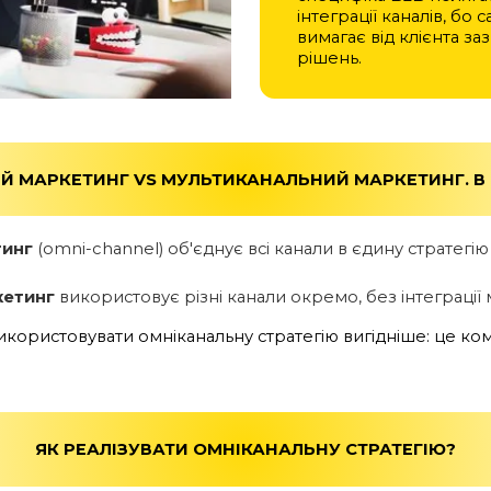
інтеграції каналів, бо
вимагає від клієнта з
рішень.
Й МАРКЕТИНГ VS МУЛЬТИКАНАЛЬНИЙ МАРКЕТИНГ. В 
тинг
(omni-channel) об'єднує всі канали в єдину стратегію
кетинг
використовує різні канали окремо, без інтеграції
користовувати омніканальну стратегію вигідніше: це ком
ЯК РЕАЛІЗУВАТИ ОМНІКАНАЛЬНУ СТРАТЕГІЮ?