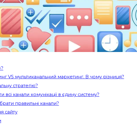
синергія SEO,
контенту та PPC
25.10.2024
 бізнеси відчули (на собі – хто швидко зметикував, на кон
одажів, і це цілком видозмінило підхід до реклами.
е?
нг VS мультиканальний маркетинг. В чому різниця?
альну стратегію?
ти всі канали комунікації в єдину систему?
ибрати правильні канали?
я сайту
и