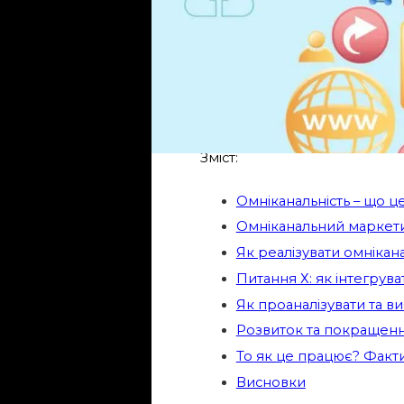
З початком пандемії COVID-19
стрімке зростання онлайн-пр
Зміст:
Омніканальність – що ц
Омніканальний маркети
Як реалізувати омнікан
Питання Х: як інтегрува
Як проаналізувати та в
Розвиток та покращенн
То як це працює? Факт
Висновки