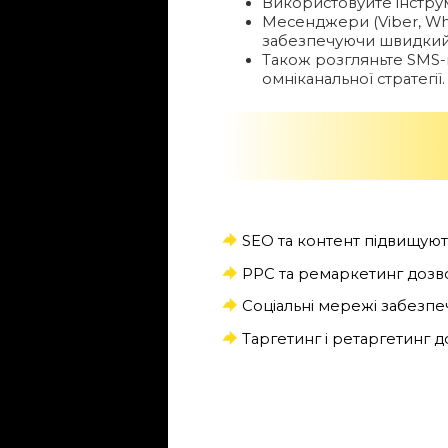
Використовуйте інструм
Месенджери (Viber, Wha
забезпечуючи швидкий 
Також розгляньте SMS-
омніканальної стратегії.
SEO та контент підвищують
PPC та ремаркетинг дозво
Соціальні мережі забезпе
Таргетинг і ретаргетинг 