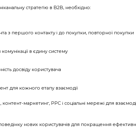
іканальну стратегію в B2B, необхідно:
нта з першого контакту і до покупки, повторної покупки
и комунікації в єдину систему
ність досвіду користувача
ент для кожного етапу взаємодії
контент-маркетинг, PPC і соціальні мережі для взаємодії
 поведінку нових користувачів для покращення ефективн