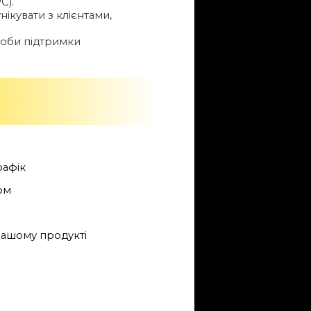
C).
ікувати з клієнтами,
соби підтримки
рафік
ом
 вашому продукті