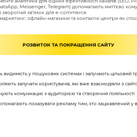
енти аналітики для оцінки ефективності каналів (SEO, PP
tsApp, Messenger, Telegram) допомагають миттєво комун
зворотній зв'язок для e-commerce.
маркетинг, офлайн-магазини та контактні центри як спо
РОЗВИТОК ТА ПОКРАЩЕННЯ САЙТУ
 видимість у пошукових системах і залучають цільовий т
ляють залучати користувачів, які вже взаємодіяли з сайт
чують комунікацію з аудиторією та створення лояльності
допомагають показувати рекламу тим, хто зацікавлений у