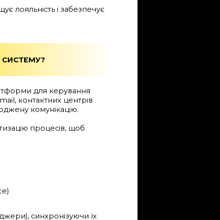
щує лояльність і забезпечує
У СИСТЕМУ?
платформи для керування
ail, контактних центрів
оджену комунікацію.
атизацію процесів, щоб
ce)
нджери), синхронізуючи їх