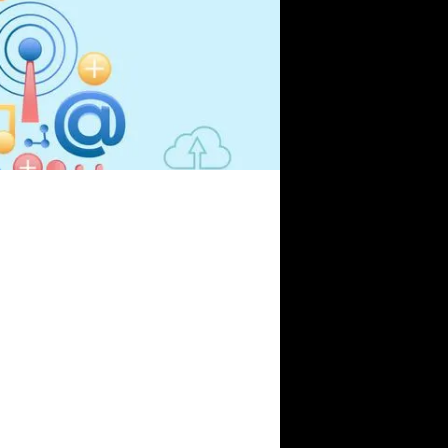
курентах – всі інші) дуже