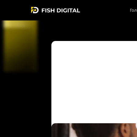
Гол
Україн