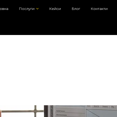
овна
Послуги
Кейси
Блог
Контакти
ські платформи для створення