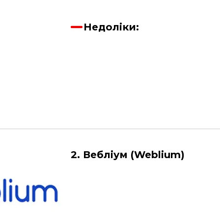
Недоліки:
2. Вебліум (Weblium)