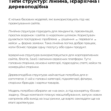
Типи структур: лінійна, ієрархічна і
деревоподібна
Є кілька базових моделей, які використовують під час
проектування сайтів.
Лінійна структура підходить для лендингів, презентацій,
простих воронок і сайтів із коротким шляхом. Користувач
рухається послідовно: проблема → рішення → переваги →
кейси → форма заявки. Така лінійна логіка добре працює,
коли бізнес продає одну послугу або один продукт.
Ієрархічна структура використовується для корпоративних
сайтів, блогів, SaaS і великих сервісних платформ. Тут є
головна сторінка, основні категорії, підрозділи, статті, кейси та
комерційні сторінки.
Деревоподібна структура найчастіше потрібна для e-
commerce. У ній є головні категорії, підкатегорії, фільтри,
сторінки брендів і картки товарів.
Модель потрібно обирати не «на око», а під конкретну бізнес-
задачу. Якщо компанія планує масштабування, запуск нових
напрямів або вихід на інші ринки, це варто закладати ще на
етапі архітектури.