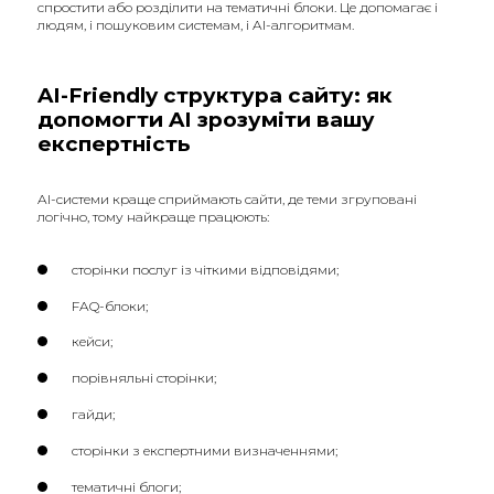
спростити або розділити на тематичні блоки. Це допомагає і
людям, і пошуковим системам, і AI-алгоритмам.
AI-Friendly структура сайту: як
допомогти AI зрозуміти вашу
експертність
AI-системи краще сприймають сайти, де теми згруповані
логічно, тому найкраще працюють:
сторінки послуг із чіткими відповідями;
FAQ-блоки;
кейси;
порівняльні сторінки;
гайди;
сторінки з експертними визначеннями;
тематичні блоги;