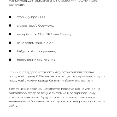
Наприклад, для digital-агенції кластер «AI-пошук» може
включати:
сторінку про GEO;
статтю про AI Overviews;
матеріал про ChatGPT для бізнесу;
кейс оптимізації під AI;
FAQ про AI-просування;
порівняння SEO та GEO.
Такий підхід допомагає оптимізувати сайт під реальні
пошукові сценарії. Він також покращує ранжування, тому що
пошукові системи краще бачать глибину експертизи.
Для AI це ще важливіше: кластер показує, що компанія не
випадково згадала тему, а системно її розкриває. Тому
контент-план варто будувати не окремими статтями, а
тематичними блоками, які поступово розширюють покриття
сайту.