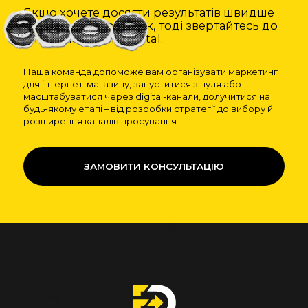
Якщо хочете досягти результатів швидше
та уникнути помилок, тоді звертайтесь до
спеціалістів Fish Digital.
Наша команда допоможе вам організувати маркетинг
для інтернет-магазину, запуститися з нуля або
масштабуватися через digital-канали, долучитися на
будь-якому етапі – від розробки стратегії до вибору й
розширення каналів просування.
ЗАМОВИТИ КОНСУЛЬТАЦІЮ