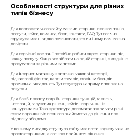
Особливості структури для різних
типів бізнесу
Для корпоративного сайту важливі сторінки: про компанію,
послуги, кейси, команда, блог, контакти, FAQ. Тут логічна
структура має швидко пояснювати, хто ви і чому вам можна
довіряти.
Для сервісної компанії потрібно робити окремі сторінки під
кожну послугу. Якщо все зібрати на одній сторінці, складніше
просуватися за різними запитами.
Для інтернет-магазину критично важливі категорії,
підкатегорії, фільтри, картки товарів, сторінки брендів і
правильна вкладеність. Тут структура напряму впливає на
покупки.
Для SaaS-проєкту потрібні сторінки функцій, тарифів,
інтеграцій, галузевих рішень, кейсів і порівнянь із
конкурентами. Така архітектура допомагає закривати різні
етапи воронки: від першого знайомства до рішення про
підписку або демо.
У кожному випадку структура сайту має вести користувача не
просто сторінками, а логікою прийняття рішення.