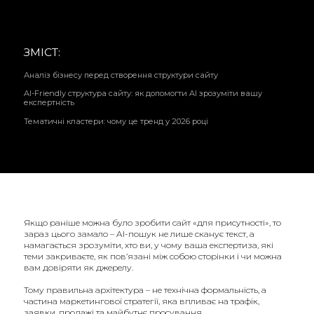
ЗМІСТ:
Аналіз бізнесу перед створення структури сайту
AI-Friendly структура сайту: як допомогти AI зрозуміти вашу
експертність
Тематичні кластери: чому це тренд у 2026 році
Якщо раніше можна було зробити сайт «для присутності», то
зараз цього замало – AI-пошук не лише сканує текст, а
намагається зрозуміти, хто ви, у чому ваша експертиза, які
теми закриваєте, як пов’язані між собою сторінки і чи можна
вам довіряти як джерелу.
Тому правильна архітектура – не технічна формальність, а
частина маркетингової стратегії, яка впливає на трафік,
заявки, продажі та майбутнє просування.