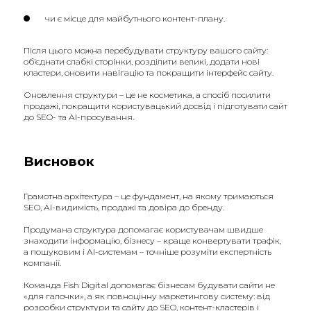
чи є місце для майбутнього контент-плану.
Після цього можна перебудувати структуру вашого сайту:
об’єднати слабкі сторінки, розділити великі, додати нові
кластери, оновити навігацію та покращити інтерфейс сайту.
Оновлення структури – це не косметика, а спосіб посилити
продажі, покращити користувацький досвід і підготувати сайт
до SEO- та AI-просування.
Висновок
Грамотна архітектура – це фундамент, на якому тримаються
SEO, AI-видимість, продажі та довіра до бренду.
Продумана структура допомагає користувачам швидше
знаходити інформацію, бізнесу – краще конвертувати трафік,
а пошуковим і AI-системам – точніше розуміти експертність
компанії.
Команда Fish Digital допомагає бізнесам будувати сайти не
«для галочки», а як повноцінну маркетингову систему: від
розробки структури та сайту до SEO, контент-кластерів і