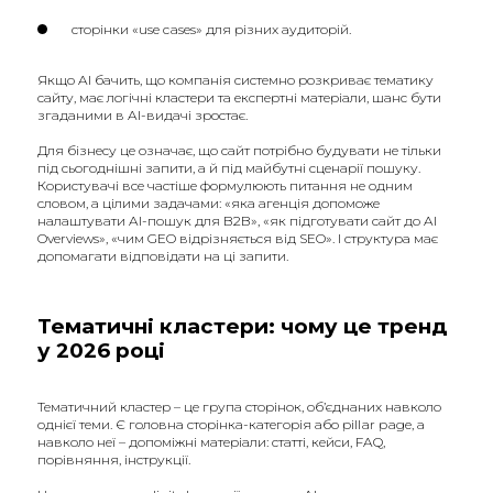
сторінки «use cases» для різних аудиторій.
Якщо AI бачить, що компанія системно розкриває тематику
сайту, має логічні кластери та експертні матеріали, шанс бути
згаданими в AI-видачі зростає.
Для бізнесу це означає, що сайт потрібно будувати не тільки
під сьогоднішні запити, а й під майбутні сценарії пошуку.
Користувачі все частіше формулюють питання не одним
словом, а цілими задачами: «яка агенція допоможе
налаштувати AI-пошук для B2B», «як підготувати сайт до AI
Overviews», «чим GEO відрізняється від SEO». І структура має
допомагати відповідати на ці запити.
Тематичні кластери: чому це тренд
у 2026 році
Тематичний кластер – це група сторінок, об’єднаних навколо
однієї теми. Є головна сторінка-категорія або pillar page, а
навколо неї – допоміжні матеріали: статті, кейси, FAQ,
порівняння, інструкції.