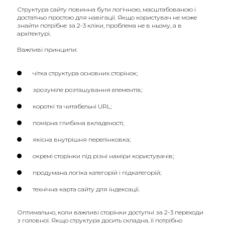
Структура сайту повинна бути логічною, масштабованою і
достатньо простою для навігації. Якщо користувач не може
знайти потрібне за 2-3 кліки, проблема не в ньому, а в
архітектурі.
Важливі принципи:
чітка структура основних сторінок;
зрозуміле розташування елементів;
короткі та читабельні URL;
помірна глибина вкладеності;
якісна внутрішня перелінковка;
окремі сторінки під різні наміри користувачів;
продумана логіка категорій і підкатегорій;
технічна карта сайту для індексації.
Оптимально, коли важливі сторінки доступні за 2-3 переходи
з головної. Якщо структура досить складна, її потрібно