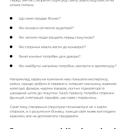
Перед тим як створити структуру сайту, варто відповісти на
кілька питань:
Що саме продає бізнес?
Які основні сегменти аудиторії?
Які запити люди вводять перед покупкою?
Які сторінки мають вести до конверсії?
Який контент потрібен для довіри?
Які майбутні напрями потрібно закласти в архітектуру?
Наприклад, сервісна компанія має показати експертизу,
кейси, процес роботи й переваги. Інтернет-магазину важливі
категорії, фільтри, картки товарів, логічні підкатегорії й
швидкий шлях до покупки. SaaS-проєкту потрібні сторінки
функцій, інтеграцій, тарифів, use cases і порівнянь.
Саме тому створення структури починається не з карти
сторінок, а з розуміння бізнесу. Інакше сайт може виглядати
красиво, але не допомагати продавати.