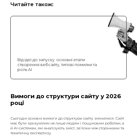
Читайте також:
Від ідеї до запуску: основні етапи
створення вебсайту, типові помилки та
роль AI
Вимоги до структури сайту у 2026
році
Сьогодні основні вимоги до структури сайту змінилися. Сайт
має бути зрозумілим не лише людям і пошуковим роботам, а
й AI-системам, які аналізують зміст, зв’язки між сторінками та
тематичну експертизу.