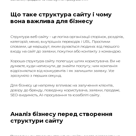
Що таке структура сайту і чому
вона важлива для бізнесу
Структура веб-сайту – це логіка організації сторінок, розділів,
категорій, меню, внутрішніх переходів і URL. Простими
словами, це маршрут, яким рухається людина: від першого
входу на сайт до заявки, покупки або контакту з командою.
Хороша структура сайту полегшує шлях користувача. Ви не
думаєте, куди натиснути, де знайти послугу, чим компанія
відрізняється від конкурентів і як залишити заявку. Усе
зрозуміло з перших секунд.
Для бізнесу це напряму впливає на залучення клієнтів,
довіру до бренду, поведінку користувача, заявки, продажі,
SEO-видимість, AI-просування та юзабіліті сайту.
Аналіз бізнесу перед створення
структури сайту