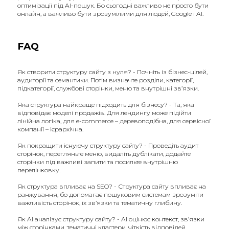
оптимізації під AI-пошук. Бо сьогодні важливо не просто бути
онлайн, а важливо бути зрозумілими для людей, Google і AI.
FAQ
Як створити структуру сайту з нуля? - Почніть із бізнес-цілей,
аудиторії та семантики. Потім визначте розділи, категорії,
підкатегорії, службові сторінки, меню та внутрішні зв’язки.
Яка структура найкраще підходить для бізнесу? - Та, яка
відповідає моделі продажів. Для лендингу може підійти
лінійна логіка, для e-commerce – деревоподібна, для сервісної
компанії – ієрархічна.
Як покращити існуючу структуру сайту? - Проведіть аудит
сторінок, перегляньте меню, видаліть дублікати, додайте
сторінки під важливі запити та посильте внутрішню
перелінковку.
Як структура впливає на SEO? - Структура сайту впливає на
ранжування, бо допомагає пошуковим системам зрозуміти
важливість сторінок, їх зв’язки та тематичну глибину.
Як AI аналізує структуру сайту? - AI оцінює контекст, зв’язки
між сторінками, тематичні кластери, чіткість відповідей,