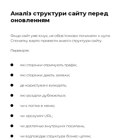
Аналіз структури сайту перед
оновленням
Якщо сайт уже існує, не обов’язково починати з нуля.
Спочатку варто провести аналіз структури сайту.
Перевірте:
які сторінки отримують трафік;
які сторінки дають заявки;
де користувачі виходять;
які розділи дублюються;
чи є логіка в меню;
чи зрозумілі URL;
чи достатньо внутрішніх посилань;
чи відповідає структура бізнес-цілям;