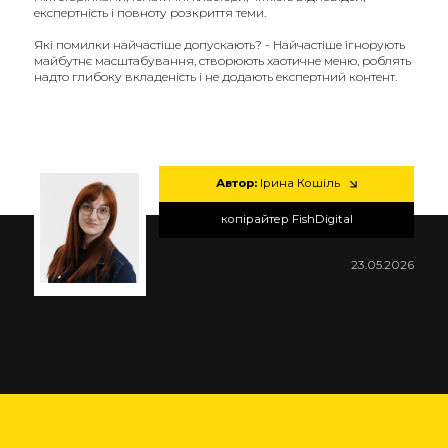
експертність і повноту розкриття теми.
Які помилки найчастіше допускають? - Найчастіше ігнорують
майбутнє масштабування, створюють хаотичне меню, роблять
надто глибоку вкладеність і не додають експертний контент.
Автор:
Ірина Кошіль
копірайтер FishDigital
23.05.2026