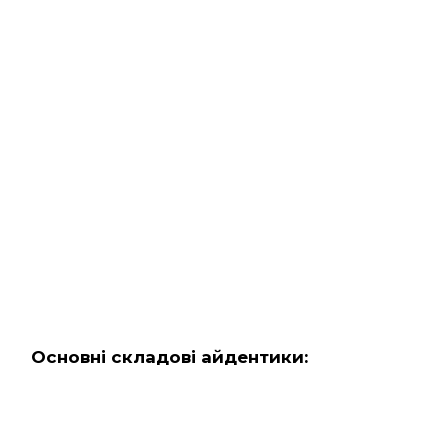
Основн
і складові айдентики
: