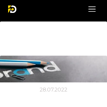
Що таке айдентика і
чому вона потрібна
кожному бренду?
28.07.2022