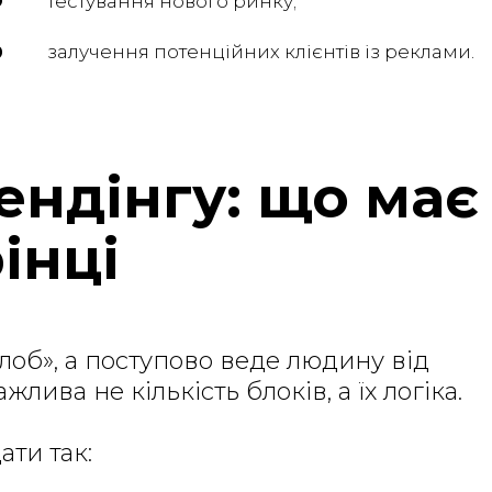
тестування нового ринку;
залучення потенційних клієнтів із реклами.
ендінгу: що має
інці
лоб», а поступово веде людину від
ажлива не кількість блоків, а їх логіка.
ти так: