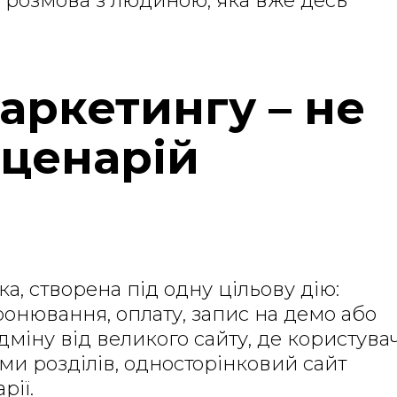
 розмова з людиною, яка вже десь
аркетингу – не
сценарій
ка, створена під одну цільову дію:
бронювання, оплату, запис на демо або
дміну від великого сайту, де користува
и розділів, односторінковий сайт
рії.