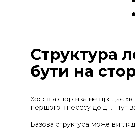
Структура л
бути на стор
Хороша сторінка не продає «в 
першого інтересу до дії. І тут в
Базова структура може вигляда