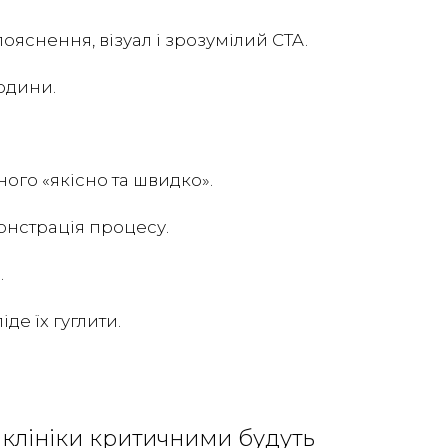
яснення, візуал і зрозумілий CTA.
юдини.
ого «якісно та швидко».
монстрація процесу.
.
де їх гуглити.
я клініки критичними будуть