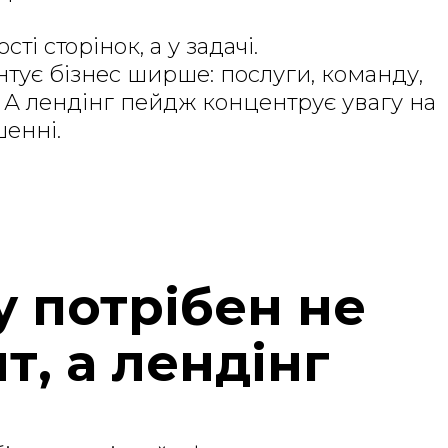
ті сторінок, а у задачі.
нтує бізнес ширше: послуги, команду,
и. А лендінг пейдж концентрує увагу на
шенні.
у потрібен не
т, а лендінг