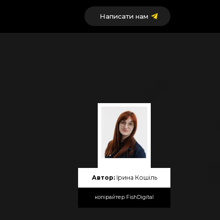
Написати нам
Автор:
Ірина Кошіль
копірайтер FishDigital