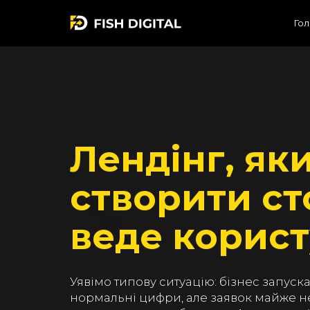
Гол
Лендінг, як
створити ст
веде корист
Уявімо типову ситуацію: бізнес запуска
нормальні цифри, але заявок майже не