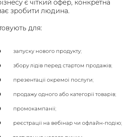
бізнесу є чіткий офер, конкретна
 має зробити людина.
товують для:
запуску нового продукту;
збору лідів перед стартом продажів;
презентації окремої послуги;
продажу одного або категорії товарів;
промокампанії;
реєстрації на вебінар чи офлайн-подію;