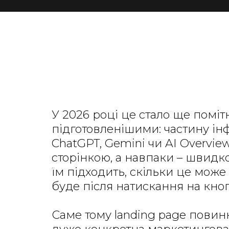
У 2026 році це стало ще поміт
підготовленішими: частину ін
ChatGPT, Gemini чи AI Overview
сторінкою, а навпаки – швидко
їм підходить, скільки це може
буде після натискання на кноп
Саме тому landing page повинн